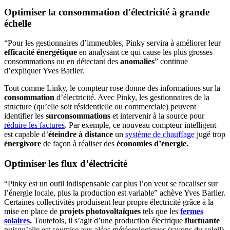
Optimiser la consommation d'électricité à grande
échelle
“Pour les gestionnaires d’immeubles, Pinky servira à améliorer leur
efficacité énergétique
en analysant ce qui cause les plus grosses
consommations ou en détectant des
anomalies
” continue
d’expliquer Yves Barlier.
Tout comme Linky, le compteur rose donne des informations sur la
consommation
d’électricité. Avec Pinky, les gestionnaires de la
structure (qu’elle soit résidentielle ou commerciale) peuvent
identifier les
surconsommations
et intervenir à la source pour
réduire les factures
. Par exemple, ce nouveau compteur intelligent
est capable d’
éteindre à distance
un
système de chauffage
jugé trop
énergivore
de façon à réaliser des
économies d’énergie.
Optimiser les flux d’électricité
“Pinky est un outil indispensable car plus l’on veut se focaliser sur
l’énergie locale, plus la production est variable” achève Yves Barlier.
Certaines collectivités produisent leur propre électricité grâce à la
mise en place de
projets photovoltaïques
tels que les
fermes
solaires
.
Toutefois, il s’agit d’une production électrique
fluctuante
puisqu’elle est soumise aux aléas météorologiques (rayons du soleil)