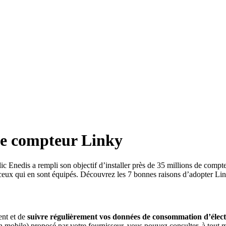
 le compteur Linky
blic Enedis a rempli son objectif d’installer près de 35 millions de com
 ceux qui en sont équipés. Découvrez les 7 bonnes raisons d’adopter Lin
ent et de
suivre régulièrement vos données de consommation d’électr
ion mobile) proposé par votre fournisseur, vous pouvez consulter, à tout