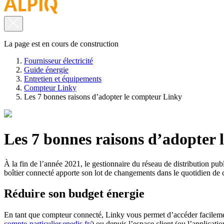
La page est en cours de construction
Fournisseur électricité
Guide énergie
Entretien et équipements
Compteur Linky
Les 7 bonnes raisons d’adopter le compteur Linky
Les 7 bonnes raisons d’adopter
À la fin de l’année 2021, le gestionnaire du réseau de distribution pu
boîtier connecté apporte son lot de changements dans le quotidien de
Réduire son budget énergie
En tant que compteur connecté, Linky vous permet d’accéder facilem
compte-particulier.enedis.fr/
) ou depuis l’espace client (ou l’applicat