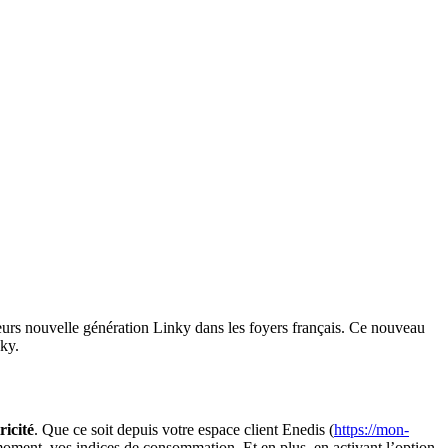
pteurs nouvelle génération Linky dans les foyers français. Ce nouveau
ky.
icité
. Que ce soit depuis votre espace client Enedis (
https://mon-
 moment, vos indices de consommation. Et en plus, en activant l’option