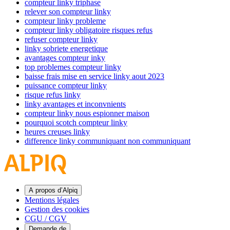
compteur linky triphase
relever son compteur linky
compteur linky probleme
compteur linky obligatoire risques refus
refuser compteur linky
linky sobriete energetique
avantages compteur inky
top problemes compteur linky
baisse frais mise en service linky aout 2023
puissance compteur linky
risque refus linky
linky avantages et inconvnients
compteur linky nous espionner maison
pourquoi scotch compteur linky
heures creuses linky
difference linky communiquant non communiquant
A propos d’Alpiq
Mentions légales
Gestion des cookies
CGU / CGV
Demande de