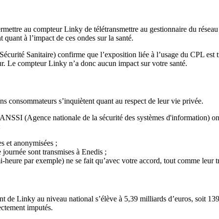
permettre au compteur Linky de télétransmettre au gestionnaire du rése
 quant à l’impact de ces ondes sur la santé.
rité Sanitaire) confirme que l’exposition liée à l’usage du CPL est tr
ur.
Le compteur Linky n’a donc aucun impact sur votre santé.
ns consommateurs s’inquiètent quant au respect de leur vie privée.
’ANSSI (Agence nationale de la sécurité des systèmes d'information) ont
:
es et anonymisées ;
 journée sont transmises à Enedis ;
heure par exemple) ne se fait qu’avec votre accord, tout comme leur tr
e Linky au niveau national s’élève à 5,39 milliards d’euros, soit 139 € p
rectement imputés.