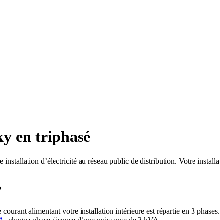
ky en triphasé
e installation d’électricité au réseau public de distribution. Votre insta
?
courant alimentant votre installation intérieure est répartie en 3 phases
VA
, chaque phase dispose d’une puissance de 3 kVA.