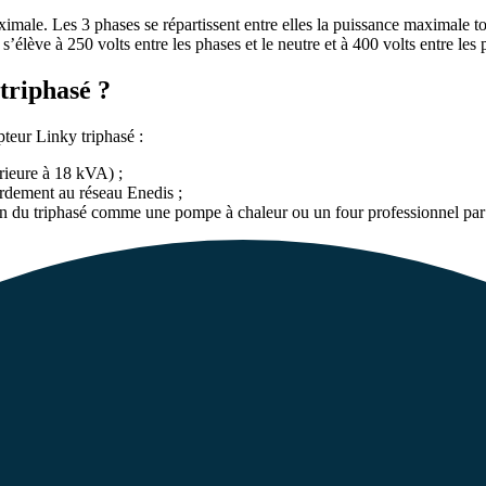
le. Les 3 phases se répartissent entre elles la puissance maximale tota
 s’élève à 250 volts entre les phases et le neutre et à 400 volts entre les 
triphasé ?
pteur Linky triphasé :
érieure à 18 kVA) ;
ordement au réseau Enedis ;
ation du triphasé comme une pompe à chaleur ou un four professionnel pa