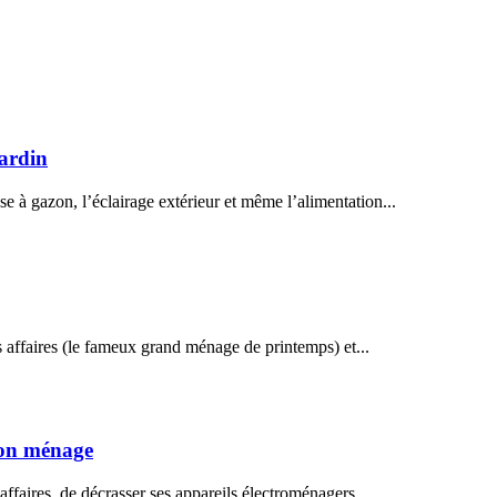
jardin
 à gazon, l’éclairage extérieur et même l’alimentation...
s affaires (le fameux grand ménage de printemps) et...
bon ménage
affaires, de décrasser ses appareils électroménagers...