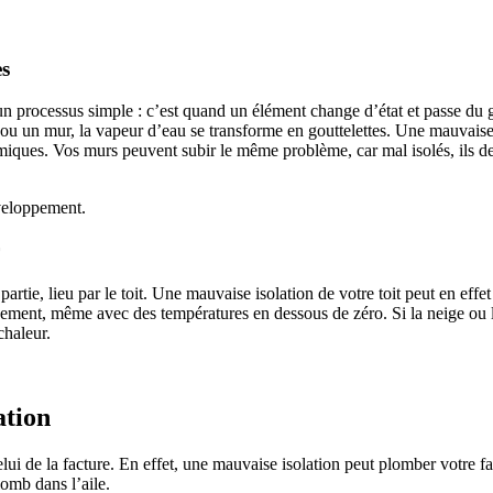
es
 un processus simple : c’est quand un élément change d’état et passe du g
u un mur, la vapeur d’eau se transforme en gouttelettes. Une mauvaise iso
miques. Vos murs peuvent subir le même problème, car mal isolés, ils de
éveloppement.
 partie, lieu par le toit. Une mauvaise isolation de votre toit peut en e
pidement, même avec des températures en dessous de zéro. Si la neige ou 
chaleur.
ation
e la facture. En effet, une mauvaise isolation peut plomber votre factur
lomb dans l’aile.