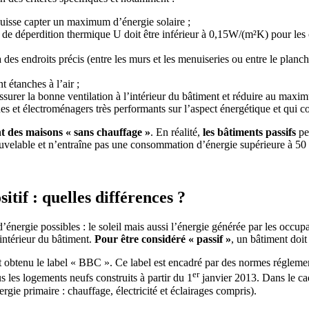
 puisse capter un maximum d’énergie solaire ;
t de déperdition thermique U doit être inférieur à 0,15W/(m²K) pour les 
n à des endroits précis (entre les murs et les menuiseries ou entre le plan
t étanches à l’air ;
urer la bonne ventilation à l’intérieur du bâtiment et réduire au maxim
ues et électroménagers très performants sur l’aspect énergétique et qui 
nt des maisons « sans chauffage »
. En réalité,
les bâtiments passifs
pe
nouvelable et n’entraîne pas une consommation d’énergie supérieure à 5
tif : quelles différences ?
 d’énergie possibles : le soleil mais aussi l’énergie générée par les occu
’intérieur du bâtiment.
Pour être considéré « passif »
, un bâtiment doi
ant obtenu le label « BBC ». Ce label est encadré par des normes réglem
er
 les logements neufs construits à partir du 1
janvier 2013. Dans le ca
rgie primaire : chauffage, électricité et éclairages compris).