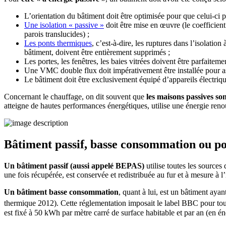
L’orientation du bâtiment doit être optimisée pour que celui-ci
Une isolation « passive »
doit être mise en œuvre (le coefficien
parois translucides) ;
Les ponts thermiques
, c’est-à-dire, les ruptures dans l’isolatio
bâtiment, doivent être entièrement supprimés ;
Les portes, les fenêtres, les baies vitrées doivent être parfaitemen
Une VMC double flux doit impérativement être installée pour ass
Le bâtiment doit être exclusivement équipé d’appareils électriq
Concernant le chauffage, on dit souvent que
les maisons passives so
atteigne de hautes performances énergétiques, utilise une énergie re
Bâtiment passif, basse consommation ou posi
Un bâtiment passif (aussi appelé BEPAS)
utilise toutes les sources
une fois récupérée, est conservée et redistribuée au fur et à mesure à l
Un bâtiment basse consommation
, quant à lui, est un bâtiment ay
thermique 2012). Cette réglementation imposait le label BBC pour tous
est fixé à 50 kWh par mètre carré de surface habitable et par an (en éne