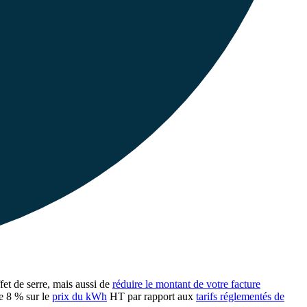
et de serre, mais aussi de
réduire le montant de votre facture
e 8 % sur le
prix du kWh
HT par rapport aux
tarifs réglementés de