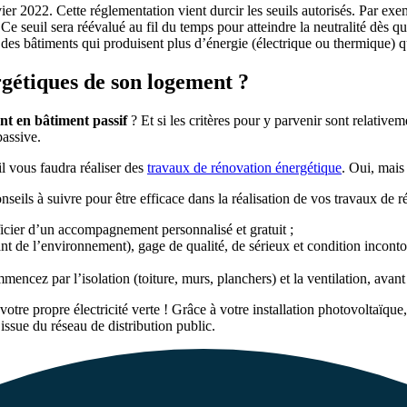
ier 2022. Cette réglementation vient durcir les seuils autorisés. Par e
 seuil sera réévalué au fil du temps pour atteindre la neutralité dès que
re des bâtiments qui produisent plus d’énergie (électrique ou thermique)
étiques de son logement ?
nt en bâtiment passif
? Et si les critères pour y parvenir sont relativem
passive.
 il vous faudra réaliser des
travaux de rénovation énergétique
. Oui, mai
seils à suivre pour être efficace dans la réalisation de vos travaux de 
cier d’un accompagnement personnalisé et gratuit ;
t de l’environnement), gage de qualité, de sérieux et condition inconto
mencez par l’isolation (toiture, murs, planchers) et la ventilation, ava
z votre propre électricité verte ! Grâce à votre installation photovolta
 issue du réseau de distribution public.