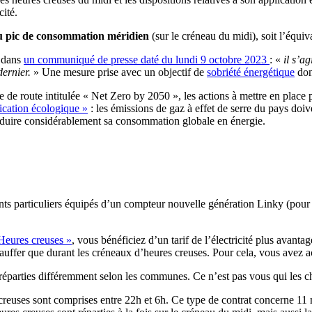
cité.
au pic de consommation méridien
(sur le créneau du midi), soit l’équi
s dans
un communiqué de presse daté du lundi 9 octobre 2023
: «
il s’a
dernier.
» Une mesure prise avec un objectif de
sobriété énergétique
don
le de route intitulée « Net Zero by 2050 », les actions à mettre en place
fication écologique »
: les émissions de gaz à effet de serre du pays doiv
 réduire considérablement sa consommation globale en énergie.
ts particuliers équipés d’un compteur nouvelle génération Linky (pour p
 Heures creuses »
, vous bénéficiez d’un tarif de l’électricité plus avant
ffer que durant les créneaux d’heures creuses. Pour cela, vous avez ac
 réparties différemment selon les communes. Ce n’est pas vous qui les c
creuses sont comprises entre 22h et 6h. Ce type de contrat concerne 11 m