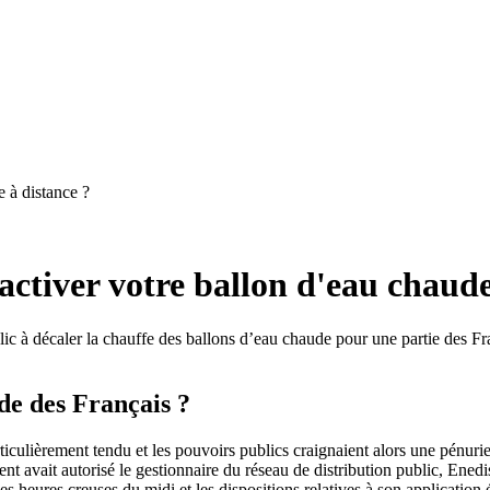
 à distance ?
ctiver votre ballon d'eau chaude
lic à décaler la chauffe des ballons d’eau chaude pour une partie des Fr
de des Français ?
ticulièrement tendu et les pouvoirs publics craignaient alors une pénuri
nt avait autorisé le gestionnaire du réseau de distribution public, Enedi
es heures creuses du midi et les dispositions relatives à son application