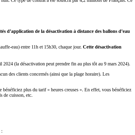
 nuit. Ce type de contrat a été souscrit par 4,2 millions de Français. Ce
tés d’application de la désactivation à distance des ballons d’eau
hauffe-eau) entre 11h et 15h30, chaque jour.
Cette désactivation
l 2024 (la désactivation peut prendre fin au plus tôt au 9 mars 2024).
cun des clients concernés (ainsi que la plage horaire). Les
 bénéficiez plus du tarif « heures creuses ». En effet, vous bénéficiez
s de cuisson, etc.
 :