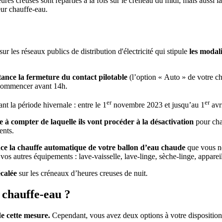
ures creuses sont réparties à la fois sur le créneau du midi, mais aussi la
eur chauffe-eau.
ur les réseaux publics de distribution d'électricité qui stipule
les modali
stance
la fermeture du contact pilotable
(l’option « Auto » de votre c
 commencer avant 14h.
er
er
nt la période hivernale : entre le 1
novembre 2023 et jusqu’au 1
avri
e à compter de laquelle ils vont procéder à la désactivation
pour cha
ents.
nce la chauffe automatique de votre ballon d’eau chaude
que vous ne
 vos autres équipements : lave-vaisselle, lave-linge, sèche-linge, appareil
écalée
sur les créneaux d’heures creuses de nuit.
 chauffe-eau ?
de cette mesure.
Cependant, vous avez deux options à votre disposition