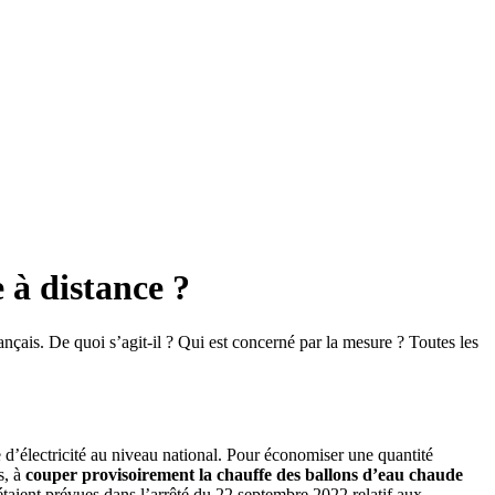
 à distance ?
ançais. De quoi s’agit-il ? Qui est concerné par la mesure ? Toutes les
e d’électricité au niveau national. Pour économiser une quantité
s, à
couper provisoirement la chauffe des ballons d’eau chaude
 étaient prévues dans l’arrêté du 22 septembre 2022 relatif aux