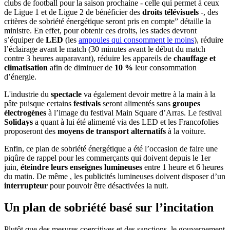
clubs de football pour la saison prochaine - celle qui permet à ceux
de Ligue 1 et de Ligue 2 de bénéficier des
droits télévisuels
-, des
critères de sobriété énergétique seront pris en compte” détaille la
ministre. En effet, pour obtenir ces droits, les stades devront
s’équiper de
LED
(les
ampoules qui consomment le moins
), réduire
l’éclairage avant le match (30 minutes avant le début du match
contre 3 heures auparavant), réduire les appareils de
chauffage et
climatisation
afin de diminuer de
10 %
leur consommation
d’énergie.
L'industrie du
spectacle
va également devoir mettre à la main à la
pâte puisque certains
festivals
seront alimentés sans
groupes
électrogènes
à l’image du festival Main Square d’Arras. Le festival
Solidays
a quant à lui été alimenté via des LED et les Francofolies
proposeront des
moyens de transport alternatifs
à la voiture.
Enfin, ce plan de sobriété énergétique a été l’occasion de faire une
piqûre de rappel pour les commerçants qui doivent depuis le 1er
juin,
éteindre leurs enseignes lumineuses
entre 1 heure et 6 heures
du matin. De même , les publicités lumineuses doivent disposer d’un
interrupteur
pour pouvoir être désactivées la nuit.
Un plan de sobriété basé sur l’incitation
Plutôt que des mesures coercitives et des sanctions, le gouvernement