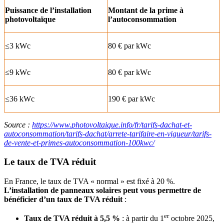
Puissance de l’installation
Montant de la prime à
photovoltaïque
l’autoconsommation
≤3 kWc
80 € par kWc
≤9 kWc
80 € par kWc
≤36 kWc
190 € par kWc
Source :
https://www.photovoltaique.info/fr/tarifs-dachat-et-
autoconsommation/tarifs-dachat/arrete-tarifaire-en-vigueur/tarifs-
de-vente-et-primes-autoconsommation-100kwc/
Le taux de TVA réduit
En France, le taux de TVA « normal » est fixé à 20 %.
L’installation de panneaux solaires peut vous permettre de
bénéficier d’un taux de TVA réduit
:
er
Taux de TVA réduit à 5,5 %
: à partir du 1
octobre 2025,