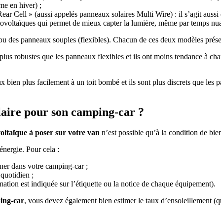
me en hiver) ;
ar Cell » (aussi appelés panneaux solaires Multi Wire) : il s’agit aussi 
hotovoltaïques qui permet de mieux capter la lumière, même par temps 
ou des panneaux souples (flexibles). Chacun de ces deux modèles prése
lus robustes que les panneaux flexibles et ils ont moins tendance à chau
 bien plus facilement à un toit bombé et ils sont plus discrets que les pa
laire pour son camping-car ?
voltaïque à poser sur votre van
n’est possible qu’à la condition de bie
énergie. Pour cela :
nner dans votre camping-car ;
quotidien ;
ion est indiquée sur l’étiquette ou la notice de chaque équipement).
ping-car
, vous devez également bien estimer le taux d’ensoleillement (q