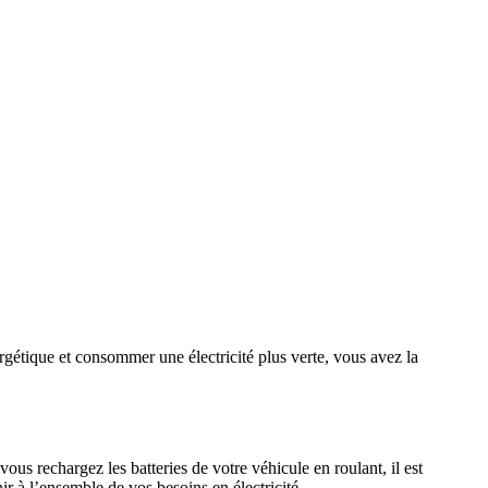
gétique et consommer une électricité plus verte, vous avez la
s rechargez les batteries de votre véhicule en roulant, il est
ir à l’ensemble de vos besoins en électricité.