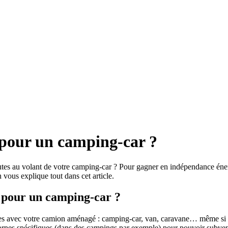
 pour un camping-car ?
routes au volant de votre camping-car ? Pour gagner en indépendance éner
 vous explique tout dans cet article.
e pour un camping-car ?
es avec votre camion aménagé : camping-car, van, caravane… même si vou
 bornes spécifiques (dans des campings par exemple) pour pouvoir subven