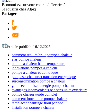
Economisez sur votre contrat d’électricité
Je souscris chez Alpiq
Partager
Article publié le 16.12.2025
comment reduire bruit pompe a chaleur
etas pompe chaleur
pompe a chaleur haute temperature
innovations pompes a chaleur
pompe a chaleur et domotique
pompes a chaleur et transition energetique
surconsommation pompe a chaleur
guide economiser energie pompe chaleur
avantages inconvenients pac sans unite exterieure
pompe chaleur guide complet
comment fonctionne pompe chaleur
remplacer chauffage fioul par pac
installation pompe a chaleur