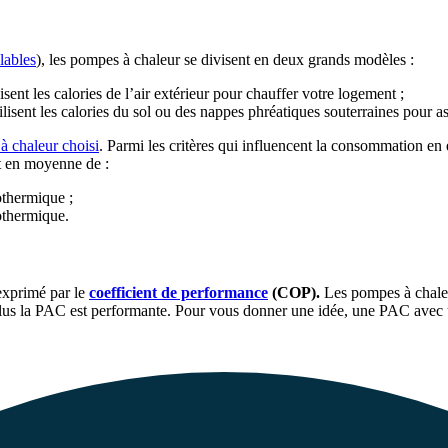
lables
), les pompes à chaleur se divisent en deux grands modèles :
ilisent les calories de l’air extérieur pour chauffer votre logement ;
sent les calories du sol ou des nappes phréatiques souterraines pour a
 chaleur choisi
. Parmi les critères qui influencent la consommation en é
t en moyenne de :
othermique ;
othermique.
exprimé par le
coefficient de performance
(COP).
Les pompes à chaleur
é, plus la PAC est performante. Pour vous donner une idée, une PAC a