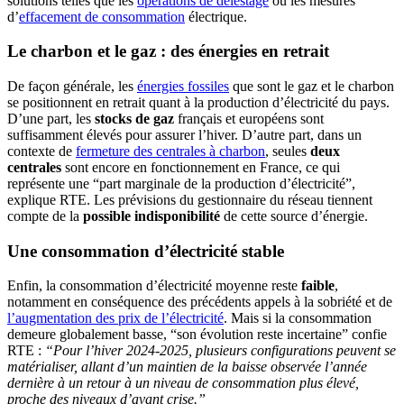
solutions telles que les
opérations de délestage
ou les mesures
d’
effacement de consommation
électrique.
Le charbon et le gaz : des énergies en retrait
De façon générale, les
énergies fossiles
que sont le gaz et le charbon
se positionnent en retrait quant à la production d’électricité du pays.
D’une part, les
stocks de gaz
français et européens sont
suffisamment élevés pour assurer l’hiver. D’autre part, dans un
contexte de
fermeture des centrales à charbon
, seules
deux
centrales
sont encore en fonctionnement en France, ce qui
représente une “part marginale de la production d’électricité”,
explique RTE. Les prévisions du gestionnaire du réseau tiennent
compte de la
possible indisponibilité
de cette source d’énergie.
Une consommation d’électricité stable
Enfin, la consommation d’électricité moyenne reste
faible
,
notamment en conséquence des précédents appels à la sobriété et de
l’augmentation des prix de l’électricité
. Mais si la consommation
demeure globalement basse, “son évolution reste incertaine” confie
RTE :
“Pour l’hiver 2024-2025, plusieurs configurations peuvent se
matérialiser, allant d’un maintien de la baisse observée l’année
dernière à un retour à un niveau de consommation plus élevé,
proche des niveaux d’avant crise.”