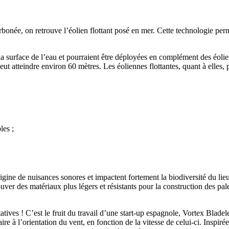
rbonée, on retrouve l’éolien flottant posé en mer. Cette technologie per
 à la surface de l’eau et pourraient être déployées en complément des éol
ut atteindre environ 60 mètres. Les éoliennes flottantes, quant à elles,
les ;
origine de nuisances sonores et impactent fortement la biodiversité du lie
ver des matériaux plus légers et résistants pour la construction des pale
ives ! C’est le fruit du travail d’une start-up espagnole, Vortex Bladele
ire à l’orientation du vent, en fonction de la vitesse de celui-ci. Inspi