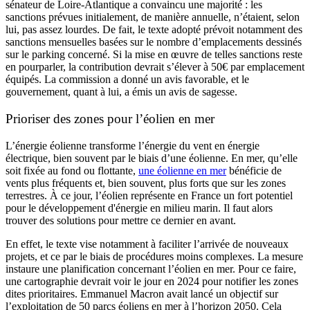
sénateur de Loire-Atlantique a convaincu une majorité : les
sanctions prévues initialement, de manière annuelle, n’étaient, selon
lui, pas assez lourdes. De fait, le texte adopté prévoit notamment des
sanctions mensuelles basées sur le nombre d’emplacements dessinés
sur le parking concerné. Si la mise en œuvre de telles sanctions reste
en pourparler, la contribution devrait s’élever à 50€ par emplacement
équipés. La commission a donné un avis favorable, et le
gouvernement, quant à lui, a émis un avis de sagesse.
Prioriser des zones pour l’éolien en mer
L’énergie éolienne transforme l’énergie du vent en énergie
électrique, bien souvent par le biais d’une éolienne. En mer, qu’elle
soit fixée au fond ou flottante,
une éolienne en mer
bénéficie de
vents plus fréquents et, bien souvent, plus forts que sur les zones
terrestres. À ce jour, l’éolien représente en France un fort potentiel
pour le développement d'énergie en milieu marin. Il faut alors
trouver des solutions pour mettre ce dernier en avant.
En effet, le texte vise notamment à faciliter l’arrivée de nouveaux
projets, et ce par le biais de procédures moins complexes. La mesure
instaure une planification concernant l’éolien en mer. Pour ce faire,
une cartographie devrait voir le jour en 2024 pour notifier les zones
dites prioritaires. Emmanuel Macron avait lancé un objectif sur
l’exploitation de 50 parcs éoliens en mer à l’horizon 2050. Cela