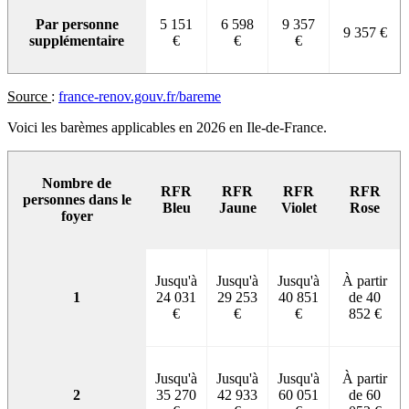
Par personne
5 151
6 598
9 357
9 357 €
supplémentaire
€
€
€
Source
:
france-renov.gouv.fr/bareme
Voici les barèmes applicables en 2026 en Ile-de-France.
Nombre de
RFR
RFR
RFR
RFR
personnes dans le
Bleu
Jaune
Violet
Rose
foyer
Jusqu'à
Jusqu'à
Jusqu'à
À partir
1
24 031
29 253
40 851
de 40
€
€
€
852 €
Jusqu'à
Jusqu'à
Jusqu'à
À partir
2
35 270
42 933
60 051
de 60