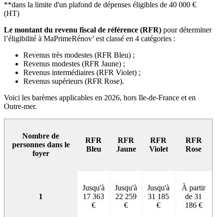
**dans la limite d'un plafond de dépenses éligibles de 40 000 €
(HT)
Le montant du revenu fiscal de référence (RFR)
pour déterminer
l’éligibilité à MaPrimeRénov’ est classé en 4 catégories :
Revenus très modestes (RFR Bleu) ;
Revenus modestes (RFR Jaune) ;
Revenus intermédiaires (RFR Violet) ;
Revenus supérieurs (RFR Rose).
Voici les barèmes applicables en 2026, hors Ile-de-France et en
Outre-mer.
Nombre de
RFR
RFR
RFR
RFR
personnes dans le
Bleu
Jaune
Violet
Rose
foyer
Jusqu'à
Jusqu'à
Jusqu'à
À partir
1
17 363
22 259
31 185
de 31
€
€
€
186 €