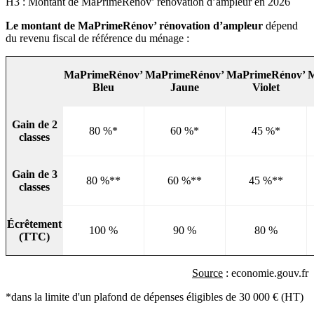
H3 : Montant de MaPrimeRénov’ rénovation d’ampleur en 2026
Le montant de MaPrimeRénov’ rénovation d’ampleur
dépend
du revenu fiscal de référence du ménage :
MaPrimeRénov’
MaPrimeRénov’
MaPrimeRénov’
M
Bleu
Jaune
Violet
Gain de 2
80 %*
60 %*
45 %*
classes
Gain de 3
80 %**
60 %**
45 %**
classes
Écrêtement
100 %
90 %
80 %
(TTC)
Source
: economie.gouv.fr
*dans la limite d'un plafond de dépenses éligibles de 30 000 € (HT)