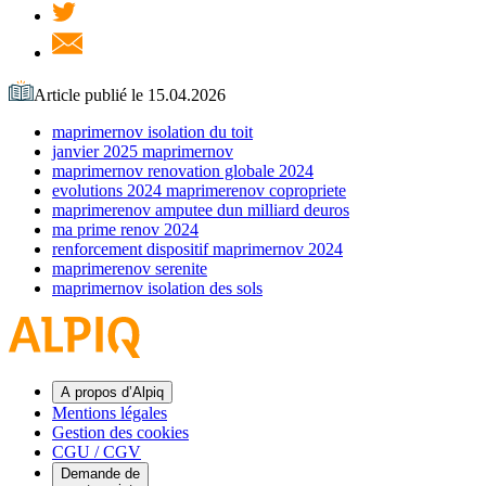
Article publié le 15.04.2026
maprimernov isolation du toit
janvier 2025 maprimernov
maprimernov renovation globale 2024
evolutions 2024 maprimerenov copropriete
maprimerenov amputee dun milliard deuros
ma prime renov 2024
renforcement dispositif maprimernov 2024
maprimerenov serenite
maprimernov isolation des sols
A propos d’Alpiq
Mentions légales
Gestion des cookies
CGU / CGV
Demande de