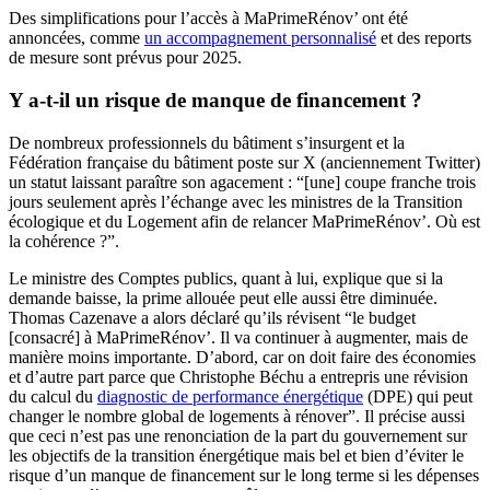
Des simplifications pour l’accès à MaPrimeRénov’ ont été
annoncées, comme
un accompagnement personnalisé
et des reports
de mesure sont prévus pour 2025.
Y a-t-il un risque de manque de financement ?
De nombreux professionnels du bâtiment s’insurgent et la
Fédération française du bâtiment poste sur X (anciennement Twitter)
un statut laissant paraître son agacement : “[une] coupe franche trois
jours seulement après l’échange avec les ministres de la Transition
écologique et du Logement afin de relancer MaPrimeRénov’. Où est
la cohérence ?”.
Le ministre des Comptes publics, quant à lui, explique que si la
demande baisse, la prime allouée peut elle aussi être diminuée.
Thomas Cazenave a alors déclaré qu’ils révisent “le budget
[consacré] à MaPrimeRénov’. Il va continuer à augmenter, mais de
manière moins importante. D’abord, car on doit faire des économies
et d’autre part parce que Christophe Béchu a entrepris une révision
du calcul du
diagnostic de performance énergétique
(DPE) qui peut
changer le nombre global de logements à rénover”. Il précise aussi
que ceci n’est pas une renonciation de la part du gouvernement sur
les objectifs de la transition énergétique mais bel et bien d’éviter le
risque d’un manque de financement sur le long terme si les dépenses