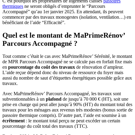
C’est pourquoi les propriétaires de logements classés
passoires
thermiques
ne seront obligés d’emprunter le “Parcours
Accompagné” qu’au 1er janvier 2025. En attendant, ils peuvent
commencer par des travaux monogestes (isolation, ventilation…) en
bénéficiant de l’aide “Efficacité”.
Quel est le montant de MaPrimeRénov’
Parcours Accompagné ?
Tout comme c’était le cas avec MaPrimeRénov’ Sérénité, le montant
de MPR Parcours Accompagné ne se calcule pas en forfait fixe mais
en
pourcentage du coût des travaux
de rénovation d’ampleur.
L’aide reçue dépend donc du niveau de ressource du foyer mais
aussi du nombre de saut d’étiquettes énergétiques possible grâce aux
travaux.
Avec MaPrimeRénov’ Parcours Accompagné, les travaux sont
subventionnables à un
plafond
de jusqu’à 70 000 € (HT), soit une
prise en charge qui peut aller jusqu’à 90% (HT) du montant total des
travaux pour les ménages aux revenus très modestes (bonus sortie de
passoire thermique compris). D’autre part, l’aide est soumise à un
écrêtement
: le montant total perçu ne peut excéder un certain
pourcentage du coût total des travaux (TTC).