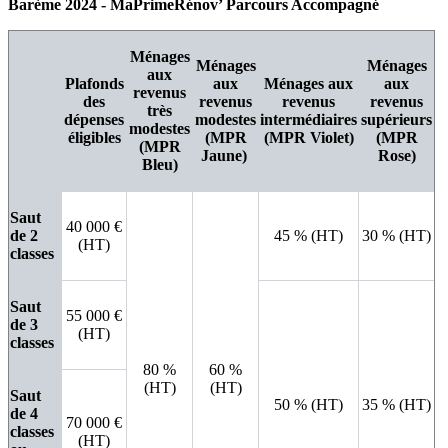
Barème 2024 - MaPrimeRénov’ Parcours Accompagné
Ménages
Ménages
Ménages
aux
Plafonds
aux
Ménages aux
aux
revenus
des
revenus
revenus
revenus
très
dépenses
modestes
intermédiaires
supérieurs
modestes
éligibles
(MPR
(MPR Violet)
(MPR
(MPR
Jaune)
Rose)
Bleu)
Saut
40 000 €
de 2
45 % (HT)
30 % (HT)
(HT)
classes
Saut
55 000 €
de 3
(HT)
classes
80 %
60 %
(HT)
(HT)
Saut
50 % (HT)
35 % (HT)
de 4
70 000 €
classes
(HT)