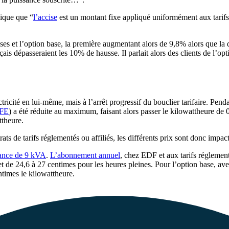
lique que “
l’accise
est un montant fixe appliqué uniformément aux tarifs [
euses et l’option base, la première augmentant alors de 9,8% alors que
is dépasseraient les 10% de hausse. Il parlait alors des clients de l’op
ectricité en lui-même, mais à l’arrêt progressif du bouclier tarifaire. Pe
CFE
) a été réduite au maximum, faisant alors passer le kilowattheure de 
ttheure.
rats de tarifs réglementés ou affiliés, les différents prix sont donc impac
ance de 9 kVA
.
L’abonnement annuel
, chez EDF et aux tarifs réglement
s et de 24,6 à 27 centimes pour les heures pleines. Pour l’option base,
ntimes le kilowattheure.