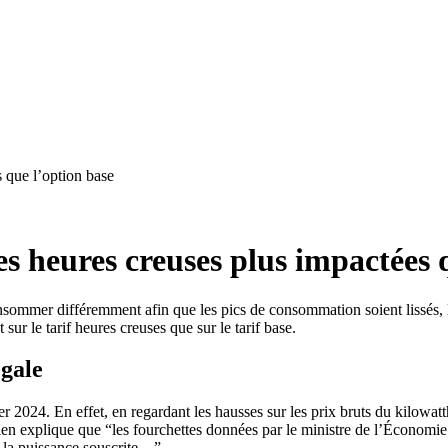
s que l’option base
les heures creuses plus impactées 
 consommer différemment afin que les pics de consommation soient lissés, 
ur le tarif heures creuses que sur le tarif base.
égale
er 2024. En effet, en regardant les hausses sur les prix bruts du kilowat
cien explique que “les fourchettes données par le ministre de l’Économie
 la puissance souscrite…”.