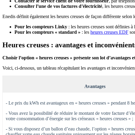
Contacter le service client de votre fournisseur
, par télépho
Consulter l’une de vos factures d’électricité
, les heures creu
Enedis définit également les heures creuses de façon différente selo
Pour les compteurs Linky
: les heures creuses sont définies à
Pour les compteurs « standard »
: les
heures creuses EDF
son
Heures creuses : avantages et inconvénient
Choisir l’option « heures creuses » présente son lot d’avantages e
Voici, ci-dessous, un tableau récapitulant les avantages et inconvénien
Avantages
- Le prix du kWh est avantageux en « heures creuses » pendant 8 he
- Vous avez la possibilité de réduire le montant de votre facture d’él
votre consommation d’énergie sur les créneaux « heures creuses » ;
- Si vous disposez d’un ballon d’eau chaude, l’option « heures creu
chauffer votre eau chaude sanitaire uniquement sur les plages horair