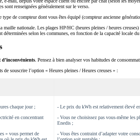
ne, e-mail, depuis votre espace client ou encore par chat (selon les moy
ses sont renseignées généralement sur le verso.
n le type de compteur dont vous êtes équipé (compteur ancienne générat
 la maille nationale. Les plages HP/HC (heures pleines / heures creuses) 
t déterminées selon les communes, en fonction de la capacité locale du r
s
t d’inconvénients
. Pensez à bien analyser vos habitudes de consommati
ts de souscrire l’option « Heures pleines / Heures creuses » :
ures chaque jour ;
- Le prix du kWh est relativement élevé en
ectricité en concentrant
- Vous ne choisissez pas vous-même les pl
Enedis ;
ses » vous permet de
- Vous êtes contraint d’adapter votre con
es où le prix du kWh est
l’option soit rentable ;