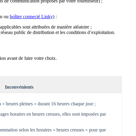
ens de communication proposés par votre fournisseur) ;
ion ou
boîtier connecté Linky
) :
applicables sont attribuées de manière aléatoire ;
éseau public de distribution et les conditions d’exploitation.
on avant de faire votre choix.
Inconvénients
 « heures pleines » durant 16 heures chaque jour ;
ages horaires en heures creuses, elles sont imposées par
sommation selon les horaires « heures creuses » pour que