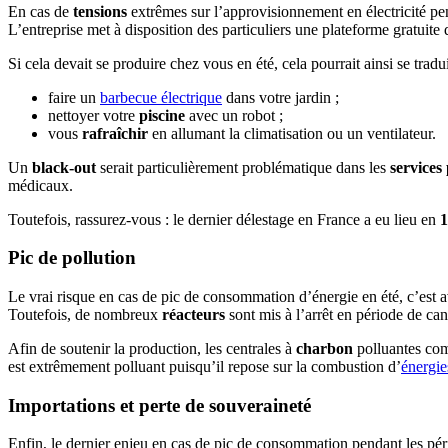
En cas de
tensions
extrêmes sur l’approvisionnement en électricité pe
L’entreprise met à disposition des particuliers une plateforme gratuite
Si cela devait se produire chez vous en été, cela pourrait ainsi se tradu
faire un
barbecue électrique
dans votre jardin ;
nettoyer votre
piscine
avec un robot ;
vous
rafraîchir
en allumant la climatisation ou un ventilateur.
Un
black-out
serait particulièrement problématique dans les
services 
médicaux.
Toutefois, rassurez-vous : le dernier délestage en France a eu lieu en
1
Pic de pollution
Le vrai risque en cas de pic de consommation d’énergie en été, c’est a
Toutefois, de nombreux
réacteurs
sont mis à l’arrêt en période de ca
Afin de soutenir la production, les centrales à
charbon
polluantes co
est extrêmement polluant puisqu’il repose sur la combustion d’
énergie
Importations et perte de souveraineté
Enfin, le dernier enjeu en cas de pic de consommation pendant les péri