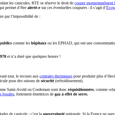
ndant les canicules, RTE se réserve le droit de
couper momentanément l
 qui permet d’être
alerté-e
sur ces éventuelles coupures : il s’agit d’
Ecow
ire par l’impossibilité de :
publics
comme les
hôpitaux
ou les EPHAD, qui ont une consommation d'
978
et n’a duré que quelques heures !
vant tout, le recours aux
centrales thermiques
pour produire plus d’électr
nicule pour des raisons de
sécurité
(refroidissement).
mme Saint-Avold ou Cordemais sont donc
réquisitionnées
, comme cela 
s fossiles
, fortement émettrices de
gaz à effet de serre.
odes de canicule : c’est la
souveraineté
nationale. Si la France ne parv