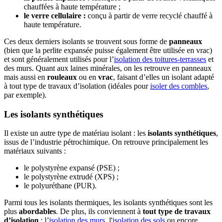
chauffées à haute température ;
le verre cellulaire :
conçu à partir de verre recyclé chauffé à
haute température.
Ces deux derniers isolants se trouvent sous forme de
panneaux
(bien que la perlite expansée puisse également être utilisée en vrac)
et sont généralement utilisés pour l’
isolation des toitures-terrasses
et
des murs. Quant aux laines minérales, on les retrouve en panneaux
mais aussi en
rouleaux
ou en
vrac
, faisant d’elles un isolant adapté
à tout type de travaux d’isolation (idéales pour
isoler des combles
,
par exemple).
Les isolants synthétiques
Il existe un autre type de matériau isolant : les
isolants synthétiques
,
issus de l’industrie pétrochimique. On retrouve principalement les
matériaux suivants :
le polystyrène expansé (PSE) ;
le polystyrène extrudé (XPS) ;
le polyuréthane (PUR).
Parmi tous les isolants thermiques, les isolants synthétiques sont les
plus
abordables
. De plus, ils conviennent à
tout type de travaux
d’isolation
: l’
isolation des murs
, l'
isolation des sols
ou encore