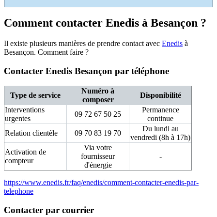
Comment contacter Enedis à Besançon ?
Il existe plusieurs manières de prendre contact avec
Enedis
à
Besançon. Comment faire ?
Contacter Enedis Besançon par téléphone
Numéro à
Type de service
Disponibilité
composer
Interventions
Permanence
09 72 67 50 25
urgentes
continue
Du lundi au
Relation clientèle
09 70 83 19 70
vendredi (8h à 17h)
Via votre
Activation de
fournisseur
-
compteur
d'énergie
https://www.enedis.fr/faq/enedis/comment-contacter-enedis-par-
telephone
Contacter par courrier