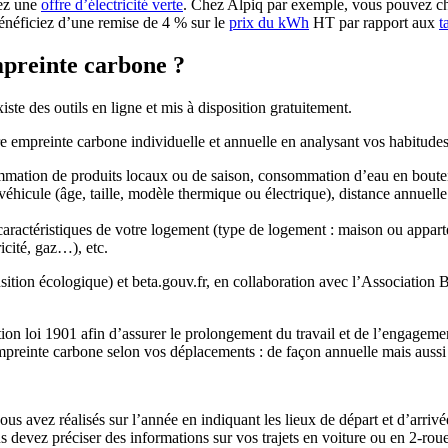
vez une
offre d’électricité verte
. Chez Alpiq par exemple, vous pouvez choi
énéficiez d’une remise de 4 % sur le
prix du kWh
HT par rapport aux
t
mpreinte carbone ?
existe des outils en ligne et mis à disposition gratuitement.
re empreinte carbone individuelle et annuelle en analysant vos habitude
ommation de produits locaux ou de saison, consommation d’eau en bouteil
 véhicule (âge, taille, modèle thermique ou électrique), distance annuel
ractéristiques de votre logement (type de logement : maison ou apparte
ricité, gaz…), etc.
ition écologique) et beta.gouv.fr, en collaboration avec l’Association
on loi 1901 afin d’assurer le prolongement du travail et de l’engagem
mpreinte carbone selon vos déplacements : de façon annuelle mais auss
vous avez réalisés sur l’année en indiquant les lieux de départ et d’arrivée
us devez préciser des informations sur vos trajets en voiture ou en 2-r