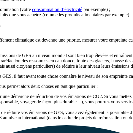
nsommation (votre
consommation d’électricité
par exemple) ;
roduits que vous achetez (comme les produits alimentaires par exemple).
?
auffement climatique est devenue une priorité, mesurer votre empreinte 
s émissions de GES au niveau mondial sont bien trop élevées et entraîne
aréfaction des ressources en eau douce, fonte des glaciers, hausse des c
mais aussi citoyens particuliers) de réduire à leur niveau leurs émission
e GES, il faut avant toute chose connaître le niveau de son empreinte c
us permet alors deux choses en tant que particulier :
r une démarche de réduction de vos émissions de CO2. Si vous mettez p
sponsable, voyager de façon plus durable…), vous pourrez vous servir 
 de réduire vos émissions de GES, vous avez également la possibilité d’a
S au niveau international (dans le cadre de projets de reforestation ou d