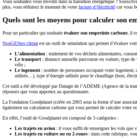
Vous souhaitez vous investir dans la transition énergétique ? Souscri
plus, vous réduisez le montant de votre
facture d’électricité
car vous b
Quels sont les moyens pour calculer son e
Pour un particulier qui souhaite
évaluer son empreinte carbone
, il 
NosGEStes climat
est un outil de simulation qui permet d’évaluer vot
L’alimentation
: traitement de vos déchets alimentaires, cons
Le transport
: distance annuelle parcourue en voiture, type de
vélo ;
Le logement
: nombre de personnes occupant votre logement, ca
utilisés…), type d’énergie utilisée pour le chauffage (bois, élect
Cet outil a été développé par Datagir de l’ADEME (Agence de la trans
réponses que vous apportez au questionnaire.
La Fondation Goodplanet (créée en 2005 sous la forme d’une associati
également un calculateur carbone qui vous permet de calculer votre e
En effet, l’outil de Goodplanet est composé de 3 catégories :
Les trajets en avion
: il vous suffit de renseigner les vols que 
Les trajets en voiture ou en 2-roues
: dans cette rubrique, vo