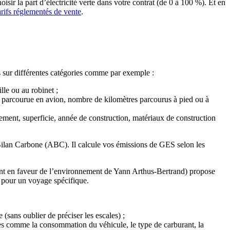
sir la part d’électricité verte dans votre contrat (de 0 à 100 %). Et en
arifs réglementés de vente
.
s sur différentes catégories comme par exemple :
le ou au robinet ;
le parcourue en avion, nombre de kilomètres parcourus à pied ou à
ment, superficie, année de construction, matériaux de construction
 Bilan Carbone (ABC). Il calcule vos émissions de GES selon les
ent en faveur de l’environnement de Yann Arthus-Bertrand) propose
i pour un voyage spécifique.
 (sans oublier de préciser les escales) ;
oues comme la consommation du véhicule, le type de carburant, la