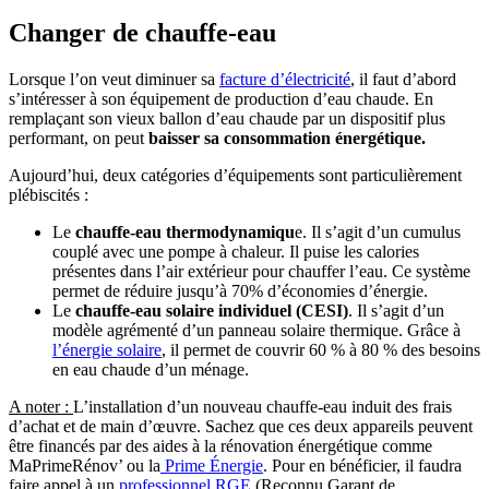
Changer de chauffe-eau
Lorsque l’on veut diminuer sa
facture d’électricité
, il faut d’abord
s’intéresser à son équipement de production d’eau chaude. En
remplaçant son vieux ballon d’eau chaude par un dispositif plus
performant, on peut
baisser sa consommation énergétique.
Aujourd’hui, deux catégories d’équipements sont particulièrement
plébiscités :
Le
chauffe-eau thermodynamiqu
e. Il s’agit d’un cumulus
couplé avec une pompe à chaleur. Il puise les calories
présentes dans l’air extérieur pour chauffer l’eau. Ce système
permet de réduire jusqu’à 70% d’économies d’énergie.
Le
chauffe-eau solaire individuel (CESI)
. Il s’agit d’un
modèle agrémenté d’un panneau solaire thermique. Grâce à
l’énergie solaire
, il permet de couvrir 60 % à 80 % des besoins
en eau chaude d’un ménage.
A noter :
L’installation d’un nouveau chauffe-eau induit des frais
d’achat et de main d’œuvre. Sachez que ces deux appareils peuvent
être financés par des aides à la rénovation énergétique comme
MaPrimeRénov’ ou la
Prime Énergie
. Pour en bénéficier, il faudra
faire appel à un
professionnel RGE
(Reconnu Garant de