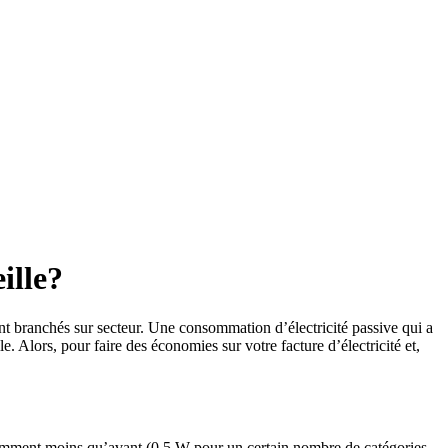
ille?
nt branchés sur secteur. Une consommation d’électricité passive qui a
. Alors, pour faire des économies sur votre facture d’électricité et,
nsomment moins qu’avant (0,5 W pour un certain nombre de catégories