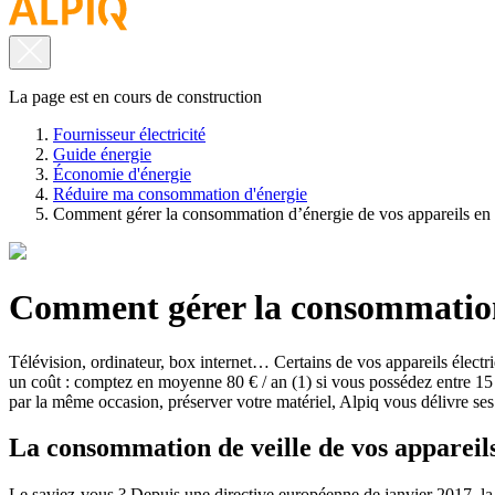
La page est en cours de construction
Fournisseur électricité
Guide énergie
Économie d'énergie
Réduire ma consommation d'énergie
Comment gérer la consommation d’énergie de vos appareils en 
Comment gérer la consommation 
Télévision, ordinateur, box internet… Certains de vos appareils élect
un coût : comptez en moyenne 80 € / an
(1)
si vous possédez entre 15 
par la même occasion, préserver votre matériel, Alpiq vous délivre ses 
La consommation de veille de vos appareils
Le saviez-vous ? Depuis une directive européenne de janvier 2017, la