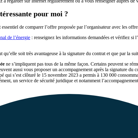
ez à regarder sur Internet régulièrement ou à vous renseigner auprès d
ntéressante pour moi ?
est essentiel de comparer l’offre proposée par l’organisateur avec les offr
nal de l’énergie
: renseignez les informations demandées et vérifiez si l
 qu’elle soit très avantageuse à la signature du contrat et que par la suit
pée
ne s’impliquent pas tous de la même façon. Certains peuvent se rémun
peuvent aussi vous proposer un accompagnement après la signature du con
groupé qui s’est clôturé le 15 novembre 2023 a permis à 130 000 consom
plément, un service de sécurité juridique et notamment l’accompagneme