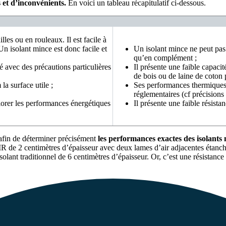
 et d’inconvénients.
En voici un tableau récapitulatif ci-dessous.
les ou en rouleaux. Il est facile à
 Un isolant mince est donc facile et
Un isolant mince ne peut pas s
qu’en complément ;
é avec des précautions particulières
Il présente une faible capacit
de bois ou de laine de coton 
la surface utile ;
Ses performances thermiques
réglementaires (cf précision
iorer les performances énergétiques
Il présente une faible résista
afin de déterminer précisément
les performances exactes des isolants
MR de 2 centimètres d’épaisseur avec deux lames d’air adjacentes étan
olant traditionnel de 6 centimètres d’épaisseur. Or, c’est une résistanc