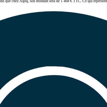
dis que
chez Alpiq
, son montant sera de
1 468 € TTC
. Ce qui représen