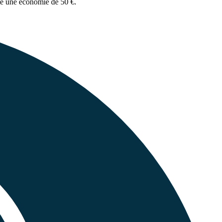
te
une économie de 50 €
.