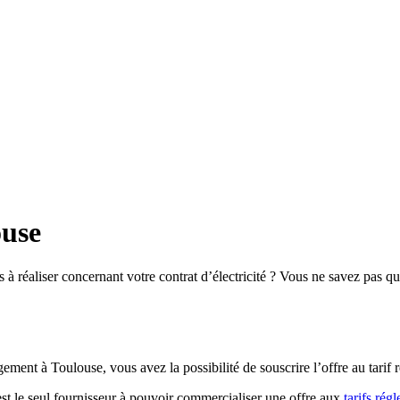
ouse
 réaliser concernant votre contrat d’électricité ? Vous ne savez pas qu
gement à Toulouse
, vous avez la possibilité de souscrire
l’offre au tari
 est le seul fournisseur à pouvoir commercialiser une offre aux
tarifs rég