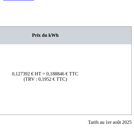
Prix du kWh
0,127392 € HT = 0,188846 € TTC
(TRV : 0,1952 € TTC)
Tarifs au 1
er
août 2025