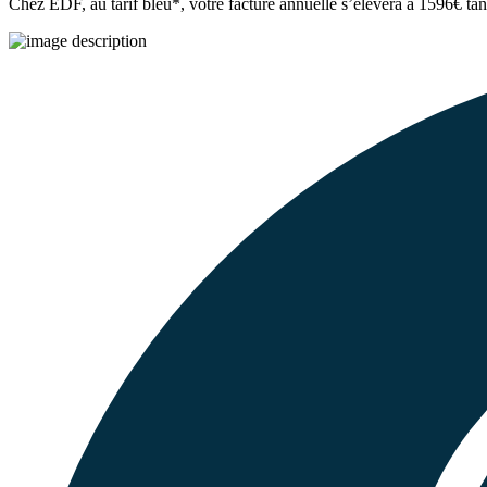
Chez EDF
, au tarif bleu*, votre facture annuelle s’élèvera à
1596€
tan