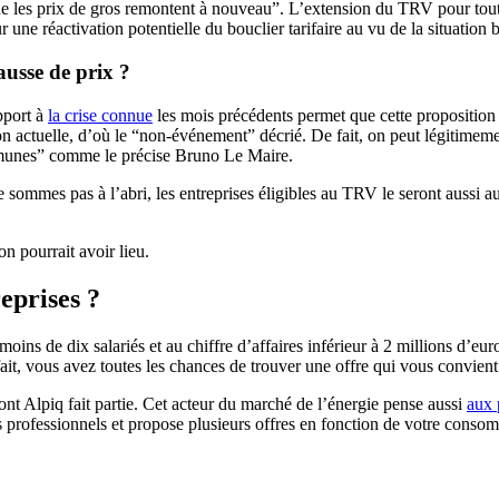
que les prix de gros remontent à nouveau”. L’extension du TRV pour toute
r une réactivation potentielle du bouclier tarifaire au vu de la situation
ausse de prix ?
pport à
la crise connue
les mois précédents permet que cette proposition
on actuelle, d’où le “non-événement” décrié. De fait, on peut légitimeme
ommunes” comme le précise Bruno Le Maire.
sommes pas à l’abri, les entreprises éligibles au TRV le seront aussi au b
on pourrait avoir lieu.
reprises ?
e moins de dix salariés et au chiffre d’affaires inférieur à 2 millions d’e
e fait, vous avez toutes les chances de trouver une offre qui vous conv
 dont Alpiq fait partie. Cet acteur du marché de l’énergie pense aussi
aux 
des professionnels et propose plusieurs offres en fonction de votre cons