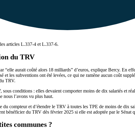
les articles L.337-4 et L.337-6.
nsion du TRV
, car “elle aurait coûté alors 18 milliards” d’euros, explique Bercy. En eff
ssé et les subventions ont été levées, ce qui ne ramène aucun coût supp
 du TRV.
, sous conditions : elles devaient comporter moins de dix salariés et réal
 nous l’avons vu plus haut.
e du compteur et d’étendre le TRV à toutes les TPE de moins de dix salar
ent bénéficier du TRV dès février 2025 si elle est adoptée par le Sénat qu
petites communes ?