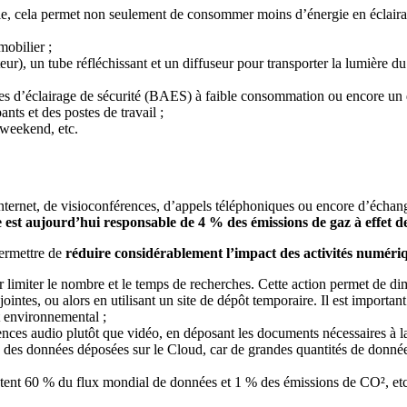
e, cela permet non seulement de consommer moins d’énergie en éclairage
mobilier ;
ur), un tube réfléchissant et un diffuseur pour transporter la lumière du 
es d’éclairage de sécurité (BAES) à faible consommation ou encore un 
nts et des postes de travail ;
 weekend, etc.
ernet, de visioconférences, d’appels téléphoniques ou encore d’échange
 est aujourd’hui responsable de 4 % des émissions de gaz à effet d
ermettre de
réduire considérablement l’impact des activités numéri
 limiter le nombre et le temps de recherches. Cette action permet de di
ointes, ou alors en utilisant un site de dépôt temporaire. Il est important
t environnemental ;
rences audio plutôt que vidéo, en déposant les documents nécessaires à l
mble des données déposées sur le Cloud, car de grandes quantités de don
tent 60 % du flux mondial de données et 1 % des émissions de CO², etc