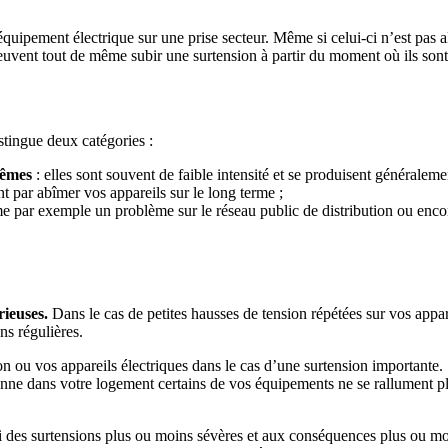
équipement électrique sur une prise secteur. Même si celui-ci n’est pas a
peuvent tout de même subir une surtension à partir du moment où ils son
stingue deux catégories :
mêmes
: elles sont souvent de faible intensité et se produisent générale
t par abîmer vos appareils sur le long terme ;
par exemple un problème sur le réseau public de distribution ou encore
ieuses.
Dans le cas de petites hausses de tension répétées sur vos appar
ns régulières.
n ou vos appareils électriques dans le cas d’une surtension importante. S
 revienne dans votre logement certains de vos équipements ne se rallument
i des surtensions plus ou moins sévères et aux conséquences plus ou moi