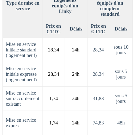
Logements
Type de mise en
équipés d'un
équipés d'un
service
compteur
Linky
standard
Prix en
Prix en
Délais
Délais
€ TTC
€ TTC
Mise en service
sous 10
initiale standard
28,34
24h
28,34
jours
(logement neuf)
Mise en service
sous 5
initiale expresse
28,34
24h
28,34
jours
(logement neuf)
Mise en service
sous 5
sur raccordement
1,74
24h
31,83
jours
existant
Mise en service
1,74
24h
74,83
48h
express