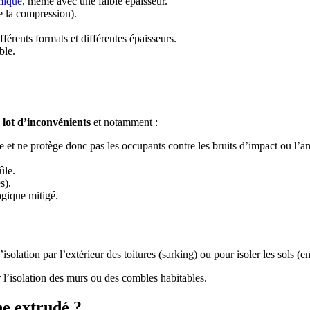
rmique
, même avec une faible épaisseur.
e la compression).
fférents formats et différentes épaisseurs.
ble.
 lot d’inconvénients
et notamment :
ue et ne protège donc pas les occupants contre les bruits d’impact ou l’
ûle.
s).
ogique mitigé.
isolation par l’extérieur des toitures (sarking) ou pour isoler les sols (en
ur l’isolation des murs ou des combles habitables.
e extrudé ?