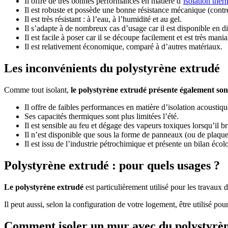
Il offre de très bonnes performances en matière d’
isolation the
Il est robuste et possède une bonne résistance mécanique (contr
Il est très résistant : à l’eau, à l’humidité et au gel.
Il s’adapte à de nombreux cas d’usage car il est disponible en di
Il est facile à poser car il se découpe facilement et est très mania
Il est relativement économique, comparé à d’autres matériaux.
Les inconvénients du polystyrène extrudé
Comme tout isolant,
le polystyrène extrudé présente également son
Il offre de faibles performances en matière d’isolation acoustiq
Ses capacités thermiques sont plus limitées l’été.
Il est sensible au feu et dégage des vapeurs toxiques lorsqu’il br
Il n’est disponible que sous la forme de panneaux (ou de plaque
Il est issu de l’industrie pétrochimique et présente un bilan écol
Polystyrène extrudé : pour quels usages ?
Le polystyrène extrudé
est particulièrement utilisé pour les travaux d’
Il peut aussi, selon la configuration de votre logement, être utilisé po
Comment isoler un mur avec du polystyrèn