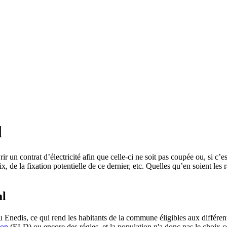
l
n contrat d’électricité afin que celle-ci ne soit pas coupée ou, si c’est
, de la fixation potentielle de ce dernier, etc. Quelles qu’en soient les r
al
u Enedis, ce qui rend les habitants de la commune éligibles aux différents
ion
(ELD) ou encore des régies, et la population n'a donc pas le choix con