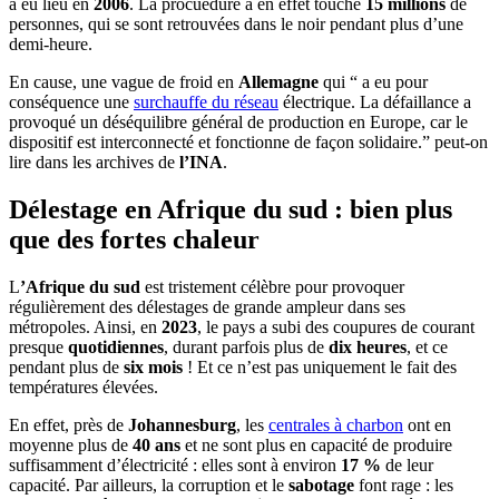
a eu lieu en
2006
. La procuédure a en effet touché
15 millions
de
personnes, qui se sont retrouvées dans le noir pendant plus d’une
demi-heure.
En cause, une vague de froid en
Allemagne
qui “ a eu pour
conséquence une
surchauffe du réseau
électrique. La défaillance a
provoqué un déséquilibre général de production en Europe, car le
dispositif est interconnecté et fonctionne de façon solidaire.” peut-on
lire dans les archives de
l’INA
.
Délestage en Afrique du sud : bien plus
que des fortes chaleur
L
’Afrique du sud
est tristement célèbre pour provoquer
régulièrement des délestages de grande ampleur dans ses
métropoles. Ainsi, en
2023
, le pays a subi des coupures de courant
presque
quotidiennes
, durant parfois plus de
dix heures
, et ce
pendant plus de
six mois
! Et ce n’est pas uniquement le fait des
températures élevées.
En effet, près de
Johannesburg
, les
centrales à charbon
ont en
moyenne plus de
40 ans
et ne sont plus en capacité de produire
suffisamment d’électricité : elles sont à environ
17 %
de leur
capacité. Par ailleurs, la corruption et le
sabotage
font rage : les