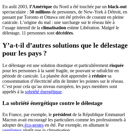
En août 2003,
l’Amérique
du Nord a été touchée par un
black-out
spectaculaire :
50 millions
de personnes, de New-York à Détroit, en
passant par Toronto et Ottawa ont été privées de courant en pleine
canicule. L’origine du mal : une surcharge sur le réseau liée à
l’usage intensif de la
climatisation
estime Libération. Malgré le
délestage, 11 personnes sont
décédées
.
Y’a-t-il d’autres solutions que le délestage
pour les pays ?
Le délestage est une solution drastique et particulièrement
risquée
pour les personnes à la santé fragile, ne pouvant se rafraîchir en
période de canicule. La planète doit apprendre à
réduire
sa
consommation d’électricité afin de limiter les pointes sur le réseau.
C’est pour cela qu’au niveau européen, les pays membres sont
appelés à la
sobriété énergétique
.
La sobriété énergétique contre le délestage
En France, par exemple, le
président
de la République Emmanuel
Macron avait encouragé les particuliers comme les professionnels à
adopter des
éco-gestes
en été. Par exemple, en allumant le
ventilateur
plutôt que la climatisation.