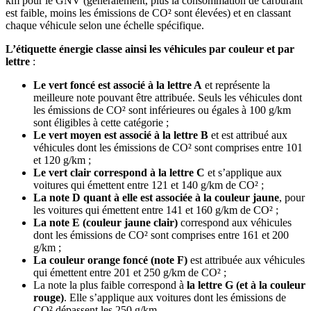
km pour le GNV (généralement, plus la consommation de carburant
est faible, moins les émissions de CO² sont élevées) et en classant
chaque véhicule selon une échelle spécifique.
L’étiquette énergie classe ainsi les véhicules par couleur et par
lettre
:
Le vert foncé est associé à la lettre A
et représente la
meilleure note pouvant être attribuée. Seuls les véhicules dont
les émissions de CO² sont inférieures ou égales à 100 g/km
sont éligibles à cette catégorie ;
Le vert moyen est associé à la lettre B
et est attribué aux
véhicules dont les émissions de CO² sont comprises entre 101
et 120 g/km ;
Le vert clair correspond à la lettre C
et s’applique aux
voitures qui émettent entre 121 et 140 g/km de CO² ;
La note D quant à elle est associée à la couleur jaune
, pour
les voitures qui émettent entre 141 et 160 g/km de CO² ;
La note E (couleur jaune clair)
correspond aux véhicules
dont les émissions de CO² sont comprises entre 161 et 200
g/km ;
La couleur orange foncé (note F)
est attribuée aux véhicules
qui émettent entre 201 et 250 g/km de CO² ;
La note la plus faible correspond à
la lettre G (et à la couleur
rouge)
. Elle s’applique aux voitures dont les émissions de
CO² dépassent les 250 g/km.