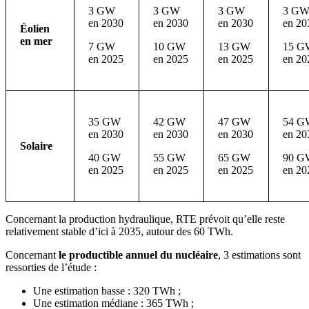
3 GW
3 GW
3 GW
3 G
en 2030
en 2030
en 2030
en 20
Éolien
en mer
7 GW
10 GW
13 GW
15 G
en 2025
en 2025
en 2025
en 20
35 GW
42 GW
47 GW
54 G
en 2030
en 2030
en 2030
en 20
Solaire
40 GW
55 GW
65 GW
90 G
en 2025
en 2025
en 2025
en 20
Concernant la production hydraulique, RTE prévoit qu’elle reste
relativement stable d’ici à 2035, autour des 60 TWh.
Concernant
le productible annuel du nucléaire
, 3 estimations sont
ressorties de l’étude :
Une estimation basse : 320 TWh ;
Une estimation médiane : 365 TWh ;