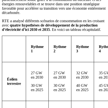
énergies renouvelables et se trouve dans une position stratégique
favorable pour accélérer sa transition vers une économie entièrement
décarbonée.
RTE a analysé différents scénarios de consommation en les croisant
avec
quatre hypothèses de développement de la production
d’électricité d’ici 2030 et 2035
. En voici un tableau récapitulatif.
Rythme
Rythme
Rythme
Ryth
1
2
3
4
27 GW
27 GW
32 GW
35 G
en 2030
en 2030
en 2030
en 20
Éolien
terrestre
30 GW
30 GW
40 GW
45 G
en 2025
en 2025
en 2025
en 20