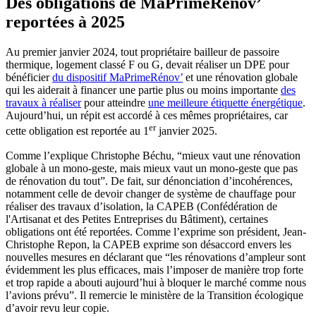
Des obligations de MaPrimeRénov’
reportées à 2025
Au premier janvier 2024, tout propriétaire bailleur de passoire
thermique, logement classé F ou G, devait réaliser un DPE pour
bénéficier
du dispositif MaPrimeRénov’
et une rénovation globale
qui les aiderait à financer une partie plus ou moins importante
des
travaux à réaliser
pour atteindre
une meilleure étiquette énergétique
.
Aujourd’hui, un répit est accordé à ces mêmes propriétaires, car
er
cette obligation est reportée au 1
janvier 2025.
Comme l’explique Christophe Béchu, “mieux vaut une rénovation
globale à un mono-geste, mais mieux vaut un mono-geste que pas
de rénovation du tout”. De fait, sur dénonciation d’incohérences,
notamment celle de devoir changer de système de chauffage pour
réaliser des travaux d’isolation, la CAPEB (Confédération de
l'Artisanat et des Petites Entreprises du Bâtiment), certaines
obligations ont été reportées. Comme l’exprime son président, Jean-
Christophe Repon, la CAPEB exprime son désaccord envers les
nouvelles mesures en déclarant que “les rénovations d’ampleur sont
évidemment les plus efficaces, mais l’imposer de manière trop forte
et trop rapide a abouti aujourd’hui à bloquer le marché comme nous
l’avions prévu”. Il remercie le ministère de la Transition écologique
d’avoir revu leur copie.