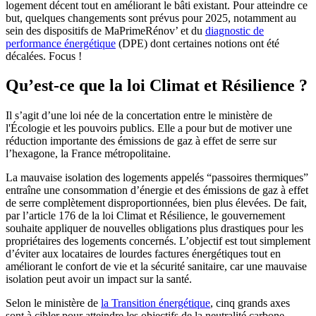
logement décent tout en améliorant le bâti existant. Pour atteindre ce
but, quelques changements sont prévus pour 2025, notamment au
sein des dispositifs de MaPrimeRénov’ et du
diagnostic de
performance énergétique
(DPE) dont certaines notions ont été
décalées. Focus !
Qu’est-ce que la loi Climat et Résilience ?
Il s’agit d’une loi née de la concertation entre le ministère de
l'Écologie et les pouvoirs publics. Elle a pour but de motiver une
réduction importante des émissions de gaz à effet de serre sur
l’hexagone, la France métropolitaine.
La mauvaise isolation des logements appelés “passoires thermiques”
entraîne une consommation d’énergie et des émissions de gaz à effet
de serre complètement disproportionnées, bien plus élevées. De fait,
par l’article 176 de la loi Climat et Résilience, le gouvernement
souhaite appliquer de nouvelles obligations plus drastiques pour les
propriétaires des logements concernés. L’objectif est tout simplement
d’éviter aux locataires de lourdes factures énergétiques tout en
améliorant le confort de vie et la sécurité sanitaire, car une mauvaise
isolation peut avoir un impact sur la santé.
Selon le ministère de
la Transition énergétique
, cinq grands axes
sont à cibler pour atteindre les objectifs de la neutralité carbone,