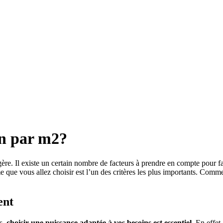
on par m2?
égère. Il existe un certain nombre de facteurs à prendre en compte pour f
me que vous allez choisir est l’un des critères les plus importants. Comme
ent
us,
choisir une puissance adaptée à vos besoins est essentiel
. En effe