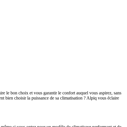
aire le bon choix et vous garantir le confort auquel vous aspirez, sans
nt bien choisir la puissance de sa climatisation ? Alpiq vous éclaire
t, même si vous optez pour un modèle de climatiseur performant et de