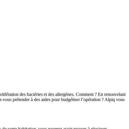
olifération des bactéries et des allergènes. Comment ? En renouvelant
vez-vous prétendre à des aides pour budgétiser l’opération ? Alpiq vous
de votre habitation, vous pourrez avoir recours à plusieurs