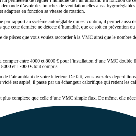
ui permettent de réguler l’humidité de l’air ambiant. En fonction de ce 
ation demande d’avoir des bouches de ventilation elles aussi hygroréglabl
t adaptera en fonction sa vitesse de rotation.
par rapport au système autoréglable qui est continu, il permet aussi de r
que cette dernière ne détecte d’humidité, que ce soit en prévention ou
e de pièces que vous voulez raccorder à la VMC ainsi que le nombre de b
udra compter entre 4000 et 8000 € pour l’installation d’une VMC double
 8000 et 17000 € tout compris.
 de l’air ambiant de votre intérieur. De fait, vous avez des déperdition
icié est aspiré, il passe par un échangeur calorifique qui retient les calor
et plus complexe que celle d’une VMC simple flux. De même, elle néces