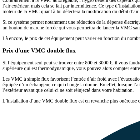
Contrairement à la VMC autoréglable, l’hygro détient des capteurs qui l
l’air extérieur, mais cela se fait par intermittence. Ce type d’install
moteur de la VMC quant à lui détectera la modification du débit d’air e
Si ce système permet notamment une réduction de la dépense électrique 
un bouton de marche forcée qui vous permettra de lancer la VMC sans 
Là encore, le prix de cet équipement peut varier en fonction du nombr
Prix d'une VMC double flux
Si l’équipement seul peut se trouver entre 800 et 3000 €, il vous fa
supérieure qui est thermodynamique, vous pouvez alors compter entre
Les VMC à simple flux favorisent l’entrée d’air froid avec l’évacuation
équipée d’un échangeur, ce qui change la donne. En effet, lorsque l’air v
l’extérieur avant que celui-ci ne soit réinjecté dans votre habitation.
L’installation d’une VMC double flux est en revanche plus onéreuse 