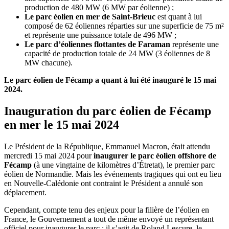
production de 480 MW (6 MW par éolienne) ;
Le parc éolien en mer de Saint-Brieuc
est quant à lui
composé de 62 éoliennes réparties sur une superficie de 75 m²
et représente une puissance totale de 496 MW ;
Le parc d’éoliennes flottantes de Faraman
représente une
capacité de production totale de 24 MW (3 éoliennes de 8
MW chacune).
Le parc éolien de Fécamp a quant à lui été inauguré le 15 mai
2024.
Inauguration du parc éolien de Fécamp
en mer le 15 mai 2024
Le Président de la République, Emmanuel Macron, était attendu
mercredi 15 mai 2024 pour
inaugurer le parc éolien offshore de
Fécamp
(à une vingtaine de kilomètres d’Étretat), le premier parc
éolien de Normandie. Mais les événements tragiques qui ont eu lieu
en Nouvelle-Calédonie ont contraint le Président a annulé son
déplacement.
Cependant, compte tenu des enjeux pour la filière de l’éolien en
France, le Gouvernement a tout de même envoyé un représentant
officiel pour inaugurer le parc : il s’agit de Roland Lescure, le