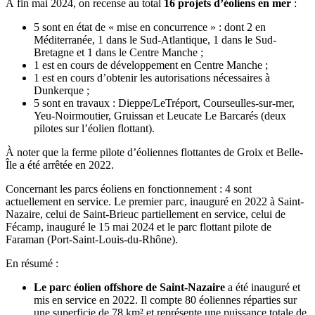
À fin mai 2024, on recense au total
16 projets d’éoliens en mer
:
5 sont en état de « mise en concurrence » : dont 2 en
Méditerranée, 1 dans le Sud-Atlantique, 1 dans le Sud-
Bretagne et 1 dans le Centre Manche ;
1 est en cours de développement en Centre Manche ;
1 est en cours d’obtenir les autorisations nécessaires à
Dunkerque ;
5 sont en travaux : Dieppe/LeTréport, Courseulles-sur-mer,
Yeu-Noirmoutier, Gruissan et Leucate Le Barcarés (deux
pilotes sur l’éolien flottant).
À noter que la ferme pilote d’éoliennes flottantes de Groix et Belle-
Île a été arrêtée en 2022.
Concernant les parcs éoliens en fonctionnement : 4 sont
actuellement en service. Le premier parc, inauguré en 2022 à Saint-
Nazaire, celui de Saint-Brieuc partiellement en service, celui de
Fécamp, inauguré le 15 mai 2024 et le parc flottant pilote de
Faraman (Port-Saint-Louis-du-Rhône).
En résumé :
Le parc éolien offshore de Saint-Nazaire
a été inauguré et
mis en service en 2022. Il compte 80 éoliennes réparties sur
une superficie de 78 km² et représente une puissance totale de