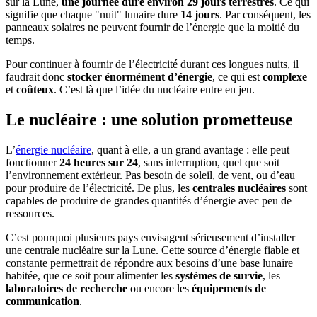
sur la Lune,
une journée dure environ 29 jours terrestres
. Ce qui
signifie que chaque "nuit" lunaire dure
14 jours
. Par conséquent, les
panneaux solaires ne peuvent fournir de l’énergie que la moitié du
temps.
Pour continuer à fournir de l’électricité durant ces longues nuits, il
faudrait donc
stocker énormément d’énergie
, ce qui est
complexe
et
coûteux
. C’est là que l’idée du nucléaire entre en jeu.
Le nucléaire : une solution prometteuse
L’
énergie nucléaire
, quant à elle, a un grand avantage : elle peut
fonctionner
24 heures sur 24
, sans interruption, quel que soit
l’environnement extérieur. Pas besoin de soleil, de vent, ou d’eau
pour produire de l’électricité. De plus, les
centrales nucléaires
sont
capables de produire de grandes quantités d’énergie avec peu de
ressources.
C’est pourquoi plusieurs pays envisagent sérieusement d’installer
une centrale nucléaire sur la Lune. Cette source d’énergie fiable et
constante permettrait de répondre aux besoins d’une base lunaire
habitée, que ce soit pour alimenter les
systèmes de survie
, les
laboratoires de recherche
ou encore les
équipements de
communication
.