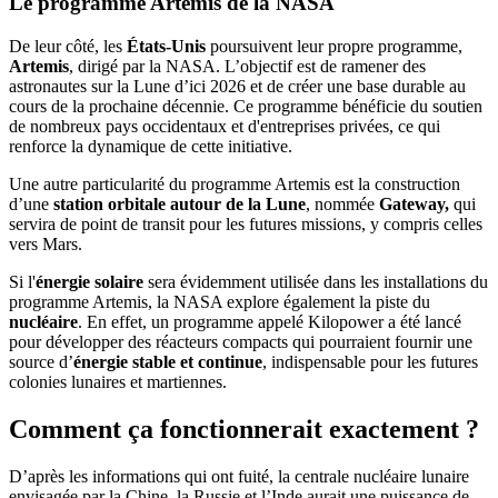
Le programme Artemis de la NASA
De leur côté, les
États-Unis
poursuivent leur propre programme,
Artemis
, dirigé par la NASA. L’objectif est de ramener des
astronautes sur la Lune d’ici 2026 et de créer une base durable au
cours de la prochaine décennie. Ce programme bénéficie du soutien
de nombreux pays occidentaux et d'entreprises privées, ce qui
renforce la dynamique de cette initiative.
Une autre particularité du programme Artemis est la construction
d’une
station orbitale autour de la Lune
, nommée
Gateway,
qui
servira de point de transit pour les futures missions, y compris celles
vers Mars.
Si l'
énergie solaire
sera évidemment utilisée dans les installations du
programme Artemis, la NASA explore également la piste du
nucléaire
. En effet, un programme appelé Kilopower a été lancé
pour développer des réacteurs compacts qui pourraient fournir une
source d’
énergie stable et continue
, indispensable pour les futures
colonies lunaires et martiennes.
Comment ça fonctionnerait exactement ?
D’après les informations qui ont fuité, la centrale nucléaire lunaire
envisagée par la Chine, la Russie et l’Inde aurait une puissance de