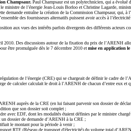
sion Champsaur.
Paul Champsaur est un polytechnicien, qui a évolué da
inistre de l’énergie Jean-Louis Borloo et Christine Lagarde, ministre 
ette demande entraîne la création de la Commission Champsaur, qui, à l’i
nsemble des fournisseurs alternatifs puissent avoir accès à l’électricit
osition aux vues des intérêts parfois divergents des différents acteurs
il 2010. Des discussions autour de la fixation du prix de l’ARENH allo
 pour être promulguée dès le 7 décembre 2010 et
mise en application le
égulation de l’énergie (CRE) qui se
chargeait
de définir le cadre de 
rge de calculer
calculait
le droit à l’ARENH de chacun d’entre eux et 
ENH auprès de la CRE (en lui faisant parvenir son dossier de déclara
dition que son dossier soit complet ;
adre avec EDF, dont les modalités
étaient
définies par le ministre chargé
t
un dossier de demande d’ARENH à la CRE ;
ifiait
le montant pour la période à venir ;
ransport RTE (Réseau de transport d'électricité) du volume total d’ARE