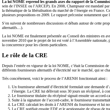
La loi NOME reprend les grands axes du rapport de la Commis
sein de l’INSEE ou l’ARCEP). En 2008, Champsaur est mandaté par le m
la thématique de la libéralisation du marché de l’énergie en France. C
plusieurs propositions en 2009. Le rapport préconise notamment que l’e
S’en suivent de nombreuses discussions et débats autour de cette prop
alternatifs…).
La loi NOME est finalement présentée au Conseil des ministres en avr
novembre 2010 que le projet de loi est voté à l’Assemblée nationale,
la concurrence pour les clients particuliers.
Le rôle de la CRE
Depuis l’entrée en vigueur de la loi NOME,
c’était
la Commission de r
différents fournisseurs alternatifs d’électricité sur le marché, qui
se cha
Très concrètement,
voici
le process de l’ARENH
fonctionnait ainsi
:
Un fournisseur alternatif d’électricité
formulait
une demande d’AR
l’énergie. La CRE lui
délivrait
sous 30 jours un récépissé, à con
Le fournisseur titulaire du récépissé
signait
ensuite un accord-c
Suite à la signature de l’accord-cadre, le fournisseur
transmettai
La CRE
calculait
les droits à l’ARENH du fournisseur et lui
not
La CRE
notifiait
ensuite EDF et le gestionnaire de réseau de t