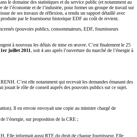
ns le domaine des statistiques et du service public (et notamment au
de l’économie et de l’industrie, pour former un groupe de travail sur
ssue de ses travaux de réflexion, a rendu un rapport détaillé avec
é produite par le fournisseur historique EDF au coût de revient.
 concernés (pouvoirs publics, consommateurs, EDF, fournisseurs
ngent à nouveau les délais de mise en œuvre. C’est finalement le 25
 1
er
juillet 2011
, soit 4 ans après l’ouverture du marché de l’énergie à
l’ARENH. C’est elle notamment qui
recevait
les demandes émanant des
qui
jouait
le rôle de conseil auprès des pouvoirs publics sur ce sujet.
tion). Il
en envoie
envoyait
une copie au ministre chargé de
 de l’énergie, sur proposition de la CRE ;
NH. Elle
informait
aussi RTE du droit de chaque fournisseur. Elle