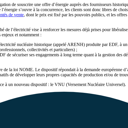
ligation de souscrire une offre d’énergie auprès des fournisseurs historiq
’énergie s’ouvre à la concurrence, les clients sont donc libres de choisi
entés de vente
, dont le prix est fixé par les pouvoirs publics, et les offr
 de l’électricité vise à renforcer les mesures déjà prises pour libéralis
s enjeux et notamment :
’électricité nucléaire historique (appelé ARENH) produite par EDF, à un ta
fessionnels, collectivités et particuliers) ;
EDF de sécuriser ses engagements à long terme quant à la gestion des déch
 de la loi NOME. Le dispositif répondait à la demande européenne d’acc
atifs de développer leurs propres capacités de production et/ou de trouv
e à un nouveau dispositif : le VNU (Versement Nucléaire Universel).