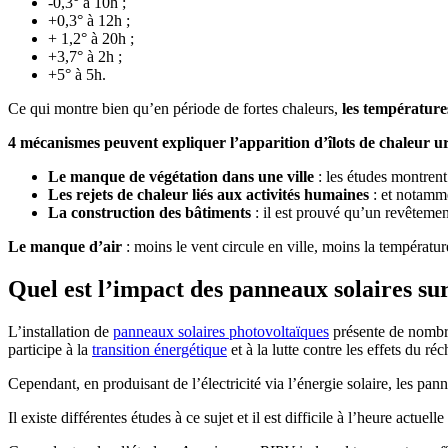
-0,3° à 10h ;
+0,3° à 12h ;
+ 1,2° à 20h ;
+3,7° à 2h ;
+5° à 5h.
Ce qui montre bien qu’en période de fortes chaleurs,
les températures
4 mécanismes peuvent expliquer l’apparition d’îlots de chaleur u
Le manque de végétation dans une ville
: les études montrent
Les rejets de chaleur liés aux activités humaines
: et notammen
La construction des bâtiments
: il est prouvé qu’un revêtement
Le manque d’air
: moins le vent circule en ville, moins la températur
Quel est l’impact des panneaux solaires sur
L’installation de
panneaux solaires photovoltaïques
présente de nombr
participe à la
transition énergétique
et à la lutte contre les effets du r
Cependant, en produisant de l’électricité via l’énergie solaire, les pa
Il existe différentes études à ce sujet et il est difficile à l’heure actuel