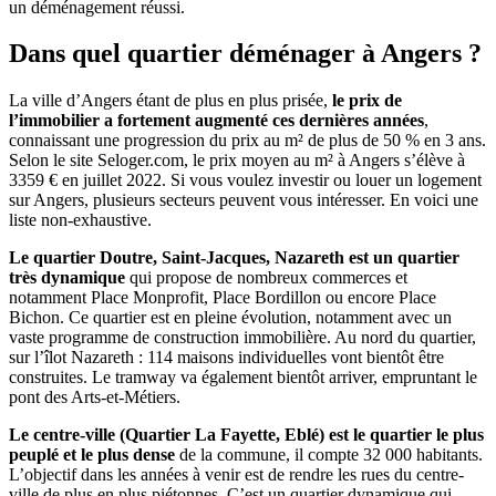
un déménagement réussi.
Dans quel quartier déménager à Angers ?
La ville d’Angers étant de plus en plus prisée,
le prix de
l’immobilier a fortement augmenté ces dernières années
,
connaissant une progression du prix au m² de plus de 50 % en 3 ans.
Selon le site Seloger.com, le prix moyen au m² à Angers s’élève à
3359 € en juillet 2022. Si vous voulez investir ou louer un logement
sur Angers, plusieurs secteurs peuvent vous intéresser. En voici une
liste non-exhaustive.
Le quartier Doutre, Saint-Jacques, Nazareth est un quartier
très dynamique
qui propose de nombreux commerces et
notamment Place Monprofit, Place Bordillon ou encore Place
Bichon. Ce quartier est en pleine évolution, notamment avec un
vaste programme de construction immobilière. Au nord du quartier,
sur l’îlot Nazareth : 114 maisons individuelles vont bientôt être
construites. Le tramway va également bientôt arriver, empruntant le
pont des Arts-et-Métiers.
Le centre-ville (Quartier La Fayette, Eblé) est le quartier le plus
peuplé et le plus dense
de la commune, il compte 32 000 habitants.
L’objectif dans les années à venir est de rendre les rues du centre-
ville de plus en plus piétonnes. C’est un quartier dynamique qui