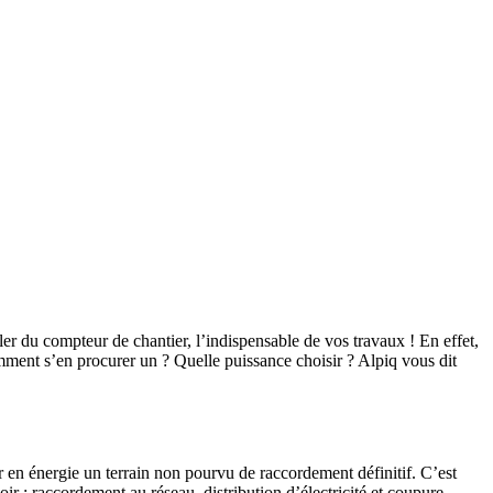
er du compteur de chantier, l’indispensable de vos travaux ! En effet,
omment s’en procurer un ? Quelle puissance choisir ? Alpiq vous dit
r en énergie un terrain non pourvu de raccordement définitif. C’est
 : raccordement au réseau, distribution d’électricité et coupure