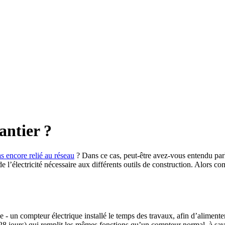
antier ?
s encore relié au réseau
? Dans ce cas, peut-être avez-vous entendu parl
e l’électricité nécessaire aux différents outils de construction. Alors c
 - un compteur électrique installé le temps des travaux, afin d’alimente
 jours) qui remplit les mêmes fonctions qu’un compteur normal, à savoir