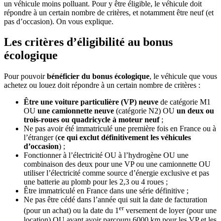
un véhicule moins polluant. Pour y être éligible, le véhicule doit
répondre à un certain nombre de critères, et notamment être neuf (et
pas d’occasion). On vous explique.
Les critères d’éligibilité au bonus
écologique
Pour pouvoir
bénéficier du bonus écologique
, le véhicule que vous
achetez ou louez doit répondre à un certain nombre de critères :
Être une voiture particulière (VP) neuve
de catégorie M1
OU
une camionnette neuve
(catégorie N2) OU
un deux ou
trois-roues ou quadricycle à moteur neuf
;
Ne pas avoir été immatriculé une première fois en France ou à
l’étranger (
ce qui exclut définitivement les véhicules
d’occasion
) ;
Fonctionner à l’électricité OU à l’hydrogène OU une
combinaison des deux pour une VP ou une camionnette OU
utiliser l’électricité comme source d’énergie exclusive et pas
une batterie au plomb pour les 2,3 ou 4 roues ;
Être immatriculé en France dans une série définitive ;
Ne pas être cédé dans l’année qui suit la date de facturation
er
(pour un achat) ou la date du 1
versement de loyer (pour une
location) OU avant avoir parcouru 6000 km pour les VP et les